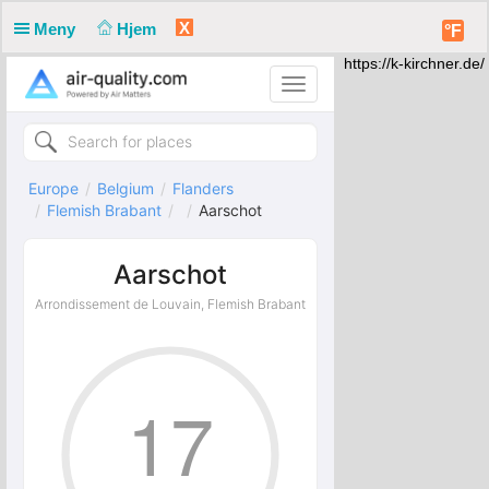
X
Meny
Hjem
°F
https://k-kirchner.de/