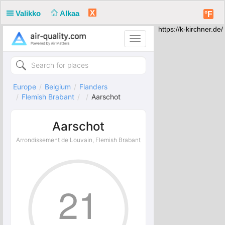
X
Valikko
Alkaa
°F
https://k-kirchner.de/