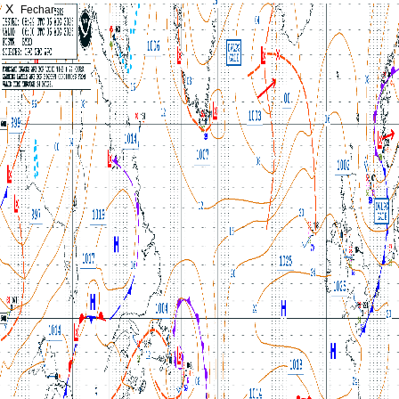
X
Fechar