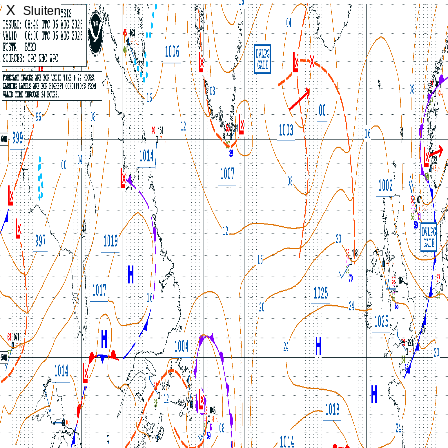
X
Sluiten