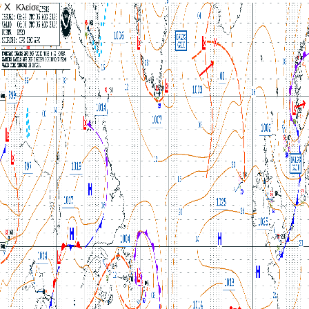
X
Κλείσε