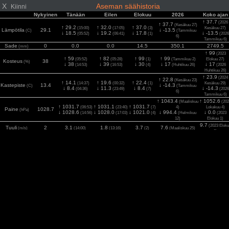
X
Aseman säähistoria
Kiinni
Nykyinen
Tänään
Eilen
Elokuu
2026
Koko ajan
↑ 37.7
(2026
↑ 37.7
(Kesäkuu 27)
↑ 29.2
↑ 32.0
↑ 37.0
(15:00)
(17:05)
(3)
Kesäkuu 27)
Lämpötila
29.1
↓ -13.5
(C)
(Tammikuu
↓ 18.5
↓ 19.2
↓ 17.8
↓ -13.5
(05:52)
(06:41)
(1)
(2026
6)
Tammikuu 6)
Sade
0
0.0
0.0
14.5
350.1
2749.5
(mm)
↑ 99
(2023
↑ 59
↑ 82
↑ 99
↑ 99
(05:52)
(05:28)
(1)
(Tammikuu 2)
Elokuu 27)
Kosteus
38
(%)
↓ 38
↓ 39
↓ 30
↓ 17
↓ 17
(14:53)
(16:53)
(4)
(Huhtikuu 26)
(2026
Huhtikuu 26)
↑ 23.9
(2024
↑ 22.8
(Kesäkuu 23)
↑ 14.1
↑ 19.6
↑ 22.4
(14:37)
(00:32)
(1)
Kesäkuu 29)
Kastepiste
13.4
↓ -14.3
(C)
(Tammikuu
↓ 8.4
↓ 11.3
↓ 8.4
↓ -14.3
(04:36)
(23:49)
(7)
(2026
6)
Tammikuu 6)
↑ 1043.4
↑ 1052.6
(Maaliskuu
(202
↑ 1031.7
↑ 1031.1
↑ 1031.7
(06:53)
(23:40)
(7)
4)
Lokakuu 4)
Paine
1028.7
(hPa)
↓ 1028.6
↓ 1028.0
↓ 1021.0
↓ 994.4
↓ 0.0
(14:56)
(17:03)
(4)
(Helmikuu
(2023
12)
Elokuu 1)
9.7
(2023 Eloku
Tuuli
2
3.1
1.8
3.7
7.6
(m/s)
(14:00)
(13:16)
(2)
(Maaliskuu 25)
3)
13.8
(2024
Puhuri
2.6
5.1
3.1
5.6
12.2
(m/s)
(11:45)
(12:17)
(2)
(Maaliskuu 25)
Elokuu 12)
1120
(2024
2
623.25
820
849
849
991
Aurinko
(13:25)
(13:33)
(6)
(Heinäkuu 8)
(w/m
)
Kesäkuu 30)
10.0
(2023
UV
6
7.0
8.0
8.0
9.0
(Index)
(11:01)
(12:40)
(6)
(Saattaa 7)
Elokuu 2)