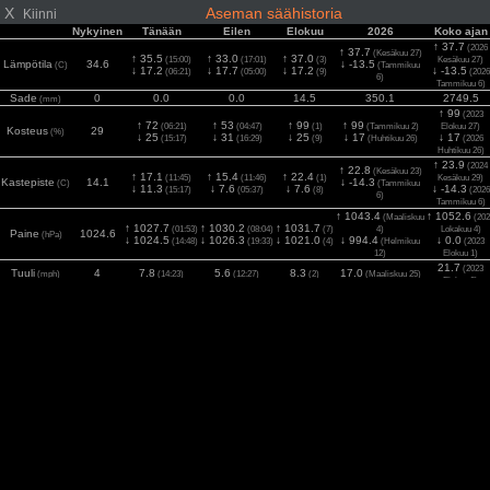
X
Aseman säähistoria
Kiinni
Nykyinen
Tänään
Eilen
Elokuu
2026
Koko ajan
↑ 37.7
(2026
↑ 37.7
(Kesäkuu 27)
↑ 35.5
↑ 33.0
↑ 37.0
(15:00)
(17:01)
(3)
Kesäkuu 27)
Lämpötila
34.6
↓ -13.5
(C)
(Tammikuu
↓ 17.2
↓ 17.7
↓ 17.2
↓ -13.5
(06:21)
(05:00)
(9)
(2026
6)
Tammikuu 6)
Sade
0
0.0
0.0
14.5
350.1
2749.5
(mm)
↑ 99
(2023
↑ 72
↑ 53
↑ 99
↑ 99
(06:21)
(04:47)
(1)
(Tammikuu 2)
Elokuu 27)
Kosteus
29
(%)
↓ 25
↓ 31
↓ 25
↓ 17
↓ 17
(15:17)
(16:29)
(9)
(Huhtikuu 26)
(2026
Huhtikuu 26)
↑ 23.9
(2024
↑ 22.8
(Kesäkuu 23)
↑ 17.1
↑ 15.4
↑ 22.4
(11:45)
(11:46)
(1)
Kesäkuu 29)
Kastepiste
14.1
↓ -14.3
(C)
(Tammikuu
↓ 11.3
↓ 7.6
↓ 7.6
↓ -14.3
(15:17)
(05:37)
(8)
(2026
6)
Tammikuu 6)
↑ 1043.4
↑ 1052.6
(Maaliskuu
(202
↑ 1027.7
↑ 1030.2
↑ 1031.7
(01:53)
(08:04)
(7)
4)
Lokakuu 4)
Paine
1024.6
(hPa)
↓ 1024.5
↓ 1026.3
↓ 1021.0
↓ 994.4
↓ 0.0
(14:48)
(19:33)
(4)
(Helmikuu
(2023
12)
Elokuu 1)
21.7
(2023
Tuuli
4
7.8
5.6
8.3
17.0
(mph)
(14:23)
(12:27)
(2)
(Maaliskuu 25)
Elokuu 3)
30.9
(2024
Puhuri
4.5
10.3
9.2
12.6
27.3
(mph)
(13:40)
(00:24)
(2)
(Maaliskuu 25)
Elokuu 12)
1120
(2024
2
154.22
740
696
849
991
Aurinko
(14:41)
(13:11)
(6)
(Heinäkuu 8)
(w/m
)
Kesäkuu 30)
10.0
(2023
UV
1
7.0
6.0
8.0
9.0
(Index)
(13:13)
(11:09)
(6)
(Saattaa 7)
Elokuu 2)