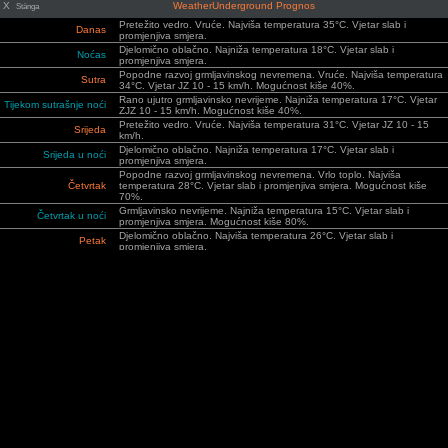
X
WeatherUnderground Prognos
Stänga
Pretežito vedro. Vruće. Najviša temperatura 35°C. Vjetar slab i
Danas
promjenjiva smjera.
Djelomično oblačno. Najniža temperatura 18°C. Vjetar slab i
Noćas
promjenjiva smjera.
Popodne razvoj grmljavinskog nevremena. Vruće. Najviša temperatura
Sutra
34°C. Vjetar JZ 10 - 15 km/h. Mogućnost kiše 40%.
Rano ujutro grmljavinsko nevrijeme. Najniža temperatura 17°C. Vjetar
Tijekom sutrašnje noći
ZJZ 10 - 15 km/h. Mogućnost kiše 40%.
Pretežito vedro. Vruće. Najviša temperatura 31°C. Vjetar JZ 10 - 15
Srijeda
km/h.
Djelomično oblačno. Najniža temperatura 17°C. Vjetar slab i
Srijeda u noći
promjenjiva smjera.
Popodne razvoj grmljavinskog nevremena. Vrlo toplo. Najviša
Četvrtak
temperatura 28°C. Vjetar slab i promjenjiva smjera. Mogućnost kiše
70%.
Grmljavinsko nevrijeme. Najniža temperatura 15°C. Vjetar slab i
Četvrtak u noći
promjenjiva smjera. Mogućnost kiše 80%.
Djelomično oblačno. Najviša temperatura 26°C. Vjetar slab i
Petak
promjenjiva smjera.
Pretežito vedro. Najniža temperatura 13°C. Vjetar slab i promjenjiva
Petak u noći
smjera.
Pretežito vedro. Vrlo toplo. Najviša temperatura 29°C. Vjetar SI 10 - 15
Subota
km/h.
Pretežito vedro. Najniža temperatura 14°C. Vjetar slab i promjenjiva
Subota u noći
smjera.