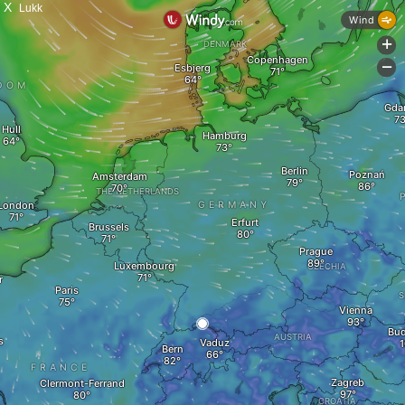
X
Lukk