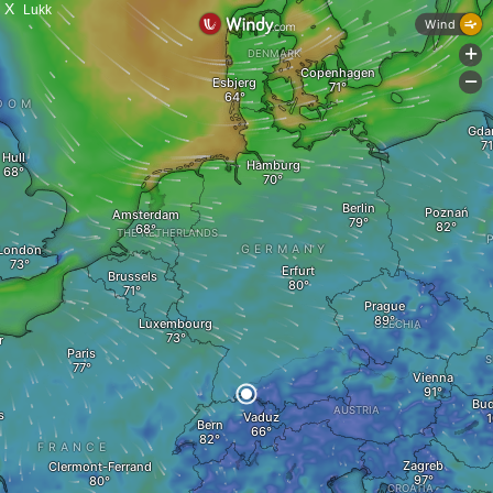
X
Lukk