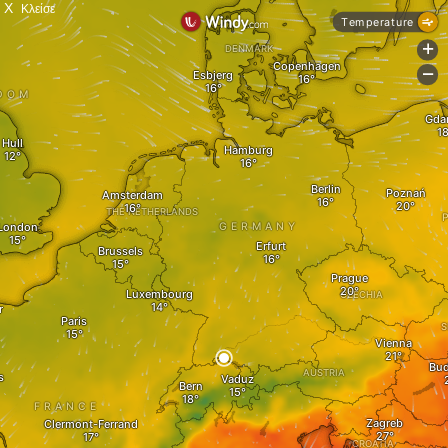
X
Κλείσε