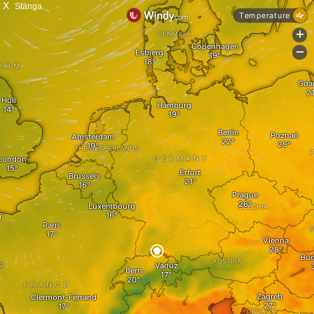
X
Stänga