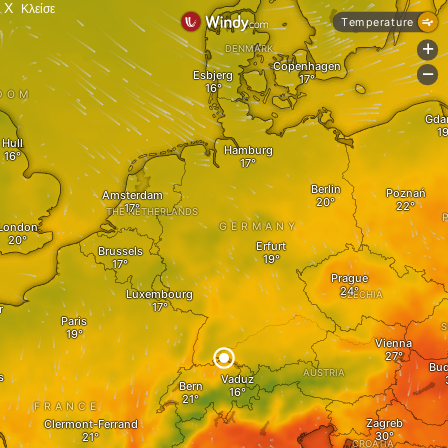
X
Κλείσε