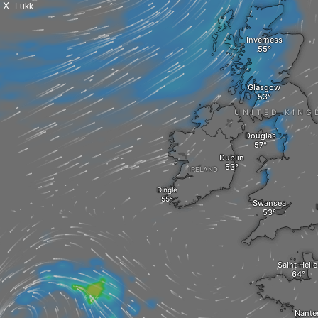
X
Lukk