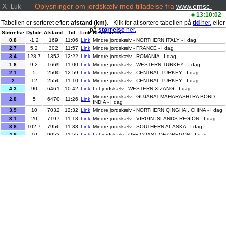
X
Oplysninger om jordskælv med tilladelse fra
www.emsc-
Luk
csem.org/
13:10:02
Tabellen er sorteret efter:
afstand (km)
. Klik for at sortere tabellen på
tid
her.
eller
på
størrelse
her.
Størrelse
Dybde
Afstand
Tid
Link
Beskrivelse
0.8
-1.2
169
11:06
Link
Mindre jordskælv - NORTHERN ITALY - I dag
2.7
5.2
302
11:57
Link
Mindre jordskælv - FRANCE - I dag
3.4
128.7
1353
12:22
Link
Mindre jordskælv - ROMANIA - I dag
1.6
9.2
1669
11:00
Link
Mindre jordskælv - WESTERN TURKEY - I dag
2.1
5
2500
12:59
Link
Mindre jordskælv - CENTRAL TURKEY - I dag
2
12
2556
11:10
Link
Mindre jordskælv - CENTRAL TURKEY - I dag
4.3
90
6461
10:42
Link
Let jordskælv - WESTERN XIZANG - I dag
Mindre jordskælv - GUJARAT-MAHARASHTRA BORD.,
2.8
5
6470
11:26
Link
INDIA - I dag
3.9
10
7032
12:32
Link
Mindre jordskælv - NORTHERN QINGHAI, CHINA - I dag
3.1
20
7197
11:13
Link
Mindre jordskælv - VIRGIN ISLANDS REGION - I dag
3.8
102.7
7956
11:38
Link
Mindre jordskælv - SOUTHERN ALASKA - I dag
4.9
10
9053
11:55
Link
Let jordskælv - OFF COAST OF OREGON - I dag
2
8.2
9059
11:27
Link
Mindre jordskælv - NORTHERN CALIFORNIA - I dag
3.1
10
9353
12:07
Link
Mindre jordskælv - KYUSHU, JAPAN - I dag
4.6
10
9358
12:49
Link
Let jordskælv - KYUSHU, JAPAN - I dag
Mindre jordskælv - PANAMA-COSTA RICA BORDER
3.1
10
9454
12:33
Link
REGION - I dag
Mindre jordskælv - NORTHERN SUMATRA, INDONESIA -
3
6
9459
11:09
Link
I dag
3.5
3
9978
12:17
Link
Mindre jordskælv - NIAS REGION, INDONESIA - I dag
Let jordskælv - SOUTHERN SUMATRA, INDONESIA - I
4.1
25
10727
12:57
Link
dag
2.6
129.6
10901
11:07
Link
Mindre jordskælv - ANTOFAGASTA, CHILE - I dag
3.2
113.2
10915
12:27
Link
Mindre jordskælv - ANTOFAGASTA, CHILE - I dag