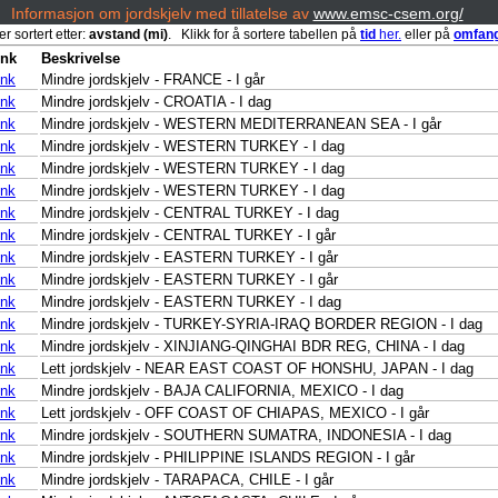
Informasjon om jordskjelv med tillatelse av
www.emsc-csem.org/
er sortert etter:
avstand (mi)
. Klikk for å sortere tabellen på
tid
her.
eller på
omfan
nk
Beskrivelse
nk
Mindre jordskjelv - FRANCE - I går
nk
Mindre jordskjelv - CROATIA - I dag
nk
Mindre jordskjelv - WESTERN MEDITERRANEAN SEA - I går
nk
Mindre jordskjelv - WESTERN TURKEY - I dag
nk
Mindre jordskjelv - WESTERN TURKEY - I dag
nk
Mindre jordskjelv - WESTERN TURKEY - I dag
nk
Mindre jordskjelv - CENTRAL TURKEY - I dag
nk
Mindre jordskjelv - CENTRAL TURKEY - I går
nk
Mindre jordskjelv - EASTERN TURKEY - I går
nk
Mindre jordskjelv - EASTERN TURKEY - I går
nk
Mindre jordskjelv - EASTERN TURKEY - I dag
nk
Mindre jordskjelv - TURKEY-SYRIA-IRAQ BORDER REGION - I dag
nk
Mindre jordskjelv - XINJIANG-QINGHAI BDR REG, CHINA - I dag
nk
Lett jordskjelv - NEAR EAST COAST OF HONSHU, JAPAN - I dag
nk
Mindre jordskjelv - BAJA CALIFORNIA, MEXICO - I dag
nk
Lett jordskjelv - OFF COAST OF CHIAPAS, MEXICO - I går
nk
Mindre jordskjelv - SOUTHERN SUMATRA, INDONESIA - I dag
nk
Mindre jordskjelv - PHILIPPINE ISLANDS REGION - I går
nk
Mindre jordskjelv - TARAPACA, CHILE - I går