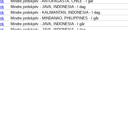
nk
Mindre jordskjelv - ANTOFAGASTA, CHILE - I går
nk
Mindre jordskjelv - JAVA, INDONESIA - I dag
nk
Mindre jordskjelv - KALIMANTAN, INDONESIA - I dag
nk
Mindre jordskjelv - MINDANAO, PHILIPPINES - I går
nk
Mindre jordskjelv - JAVA, INDONESIA - I går
nk
Mindre jordskjelv - JAVA, INDONESIA - I dag
nk
Mindre jordskjelv - SAN JUAN, ARGENTINA - I går
nk
Mindre jordskjelv - SUMBAWA REGION, INDONESIA - I dag
nk
Mindre jordskjelv - SUMBA REGION, INDONESIA - I går
nk
Lett jordskjelv - OFF E. COAST OF N. ISLAND, N.Z. - I går