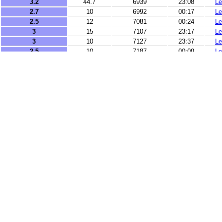
3.2
44.7
6939
23:08
Le
2.7
10
6992
00:17
Le
2.5
12
7081
00:24
Le
3
15
7107
23:17
Le
3
10
7127
23:37
Le
2.5
10
7187
00:09
Le
2.8
99
7259
23:32
Le
2.5
12
7529
00:19
Le
3.3
43
7699
23:29
Le
4.9
27
11576
23:17
Le