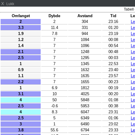
X
Lukk
Tabell 
Omfanget
Dybde
Avstand
Tid
Le
2
2
304
23:16
Le
3.3
11.4
331
01:20
Le
1.9
7.8
944
23:19
Le
1.2
7
1094
00:08
Le
1.4
7
1096
00:54
Le
2.1
7
1248
00:48
Le
2.5
7
1295
00:03
Le
1
7
1345
22:53
Le
0.9
7
1632
23:40
Le
1.1
7
1635
23:57
Le
2.2
7
1655
00:23
Le
1
6.9
1812
00:19
Le
3.1
10
4025
00:20
Le
4
50
5848
01:08
Le
2.5
-0.6
5953
00:38
Le
4
8.3
6047
23:31
Le
2.5
5
6349
01:06
Le
3
1
6490
23:02
Le
3.8
55.6
6794
23:33
Le