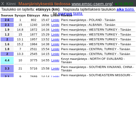
X
Maanjäristyksestä tiedossa
www.emsc-csem.org/
Kiinni
16:38:02
Taulukko on lajiteltu:
etäisyys (km)
. Napsauta lajitellaksesi taulukon
aika
täällä.
tai
suuruus
täällä.
Suuruus
Syvyys
Etäisyys
Aika
Linkki
Kuvaus
2.6
1
802
15:47
Linkki
Pieni maanjäristys - POLAND - Tänään
2.1
15
1240
14:06
Linkki
Pieni maanjäristys - ALBANIA - Tänään
1.9
14.8
1872
14:34
Linkki
Pieni maanjäristys - WESTERN TURKEY - Tänään
1.2
15
1877
15:29
Linkki
Pieni maanjäristys - WESTERN TURKEY - Tänään
2
13.1
1957
13:52
Linkki
Pieni maanjäristys - WESTERN TURKEY - Tänään
1.6
15.2
1984
14:38
Linkki
Pieni maanjäristys - WESTERN TURKEY - Tänään
1.8
7
2511
15:54
Linkki
Pieni maanjäristys - CENTRAL TURKEY - Tänään
2
13.3
2545
14:15
Linkki
Pieni maanjäristys - CENTRAL TURKEY - Tänään
Kevyt maanjäristys - NORTH OF SVALBARD -
4.4
10
3775
14:55
Linkki
Tänään
Pieni maanjäristys - SOUTHERN XINJIANG, CHINA -
3.3
21
5716
15:58
Linkki
Tänään
Pieni maanjäristys - SOUTHEASTERN MISSOURI -
2.1
9
7689
14:14
Linkki
Tänään
Kevyt maanjäristys - HAIDA GWAII REGION -
4.1
10
8212
13:48
Linkki
Tänään
2.8
10
8482
15:57
Linkki
Pieni maanjäristys - SOUTH AFRICA - Tänään
Kohtalainen maanjäristys - KURIL ISLANDS -
5.1
64
8672
16:21
Linkki
Tänään
2.1
0
8936
15:48
Linkki
Pieni maanjäristys - WESTERN TEXAS - Tänään
Pieni maanjäristys - NORTHERN CALIFORNIA -
2.4
1.5
9267
16:27
Linkki
Tänään
Pieni maanjäristys - CENTRAL CALIFORNIA -
3.2
2.9
9410
16:27
Linkki
Tänään
Pieni maanjäristys - OFF COAST OF CENTRAL
3.8
10
9846
15:11
Linkki
AMERICA - Tänään
Pieni maanjäristys - SOUTHERN SUMATRA,
3.2
40
10686
16:10
Linkki