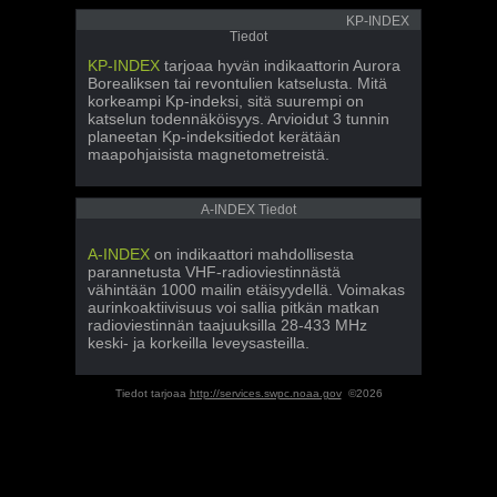
KP-INDEX
Tiedot
KP-INDEX
tarjoaa hyvän indikaattorin Aurora
Borealiksen tai revontulien katselusta. Mitä
korkeampi Kp-indeksi, sitä suurempi on
katselun todennäköisyys. Arvioidut 3 tunnin
planeetan Kp-indeksitiedot kerätään
maapohjaisista magnetometreistä.
A-INDEX Tiedot
A-INDEX
on indikaattori mahdollisesta
parannetusta VHF-radioviestinnästä
vähintään 1000 mailin etäisyydellä. Voimakas
aurinkoaktiivisuus voi sallia pitkän matkan
radioviestinnän taajuuksilla 28-433 MHz
keski- ja korkeilla leveysasteilla.
Tiedot tarjoaa
http://services.swpc.noaa.gov
©2026