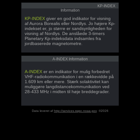
KP-INDEX
Information
KP-INDEX
giver en god indikator for visning
af Aurora Borealis eller Nordlys. Jo højere Kp-
indekset er, jo større er sandsynligheden for
visning af Nordlys. De anslåede 3-timers
Planetary Kp-indeksdata indsamles fra
jordbaserede magnetometre.
A-INDEX Information
A-INDEX
er en indikator for mulig forbedret
VHF-radiokommunikation i en rækkevidde på
1.609 km eller mere. Stærk solaktivitet kan
muliggøre langdistancekommunikation ved
28-433 MHz i midten til høje breddegrader.
Data leveret af
http://services.swpc.noaa.gov
©2026