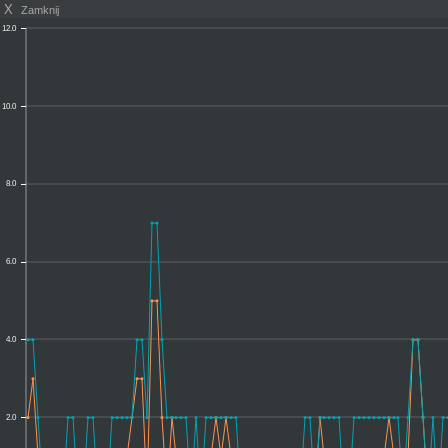
X
Zamknij