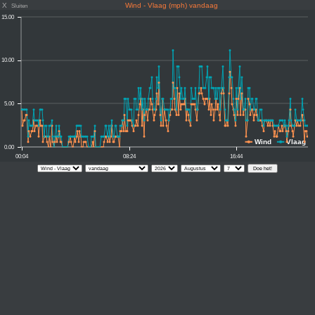
X
Wind - Vlaag (mph) vandaag
Sluiten