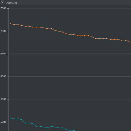
X
Zamknij