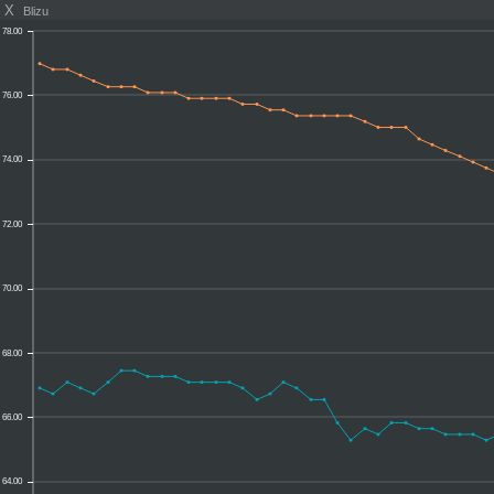
X
Blizu