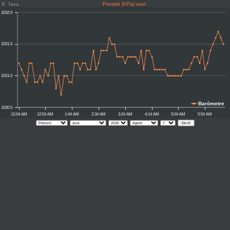
X
Pressió (hPa) avui
Tanca