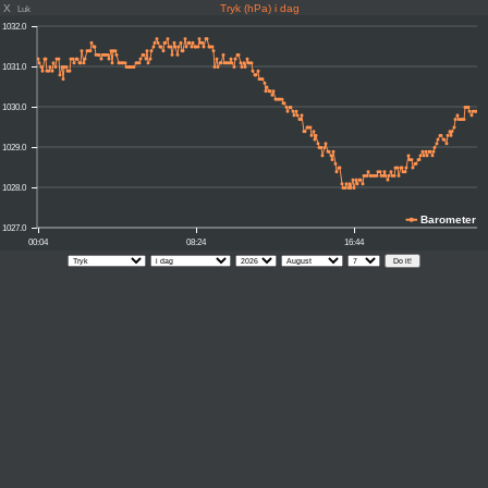
X
Tryk (hPa) i dag
Luk