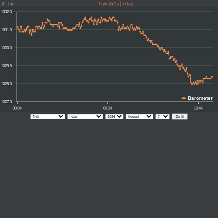
X
Tryk (hPa) i dag
Luk